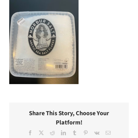
Share This Story, Choose Your
Platform!
Facebook
X
Reddit
LinkedIn
Tumblr
Pinterest
Vk
E-
post