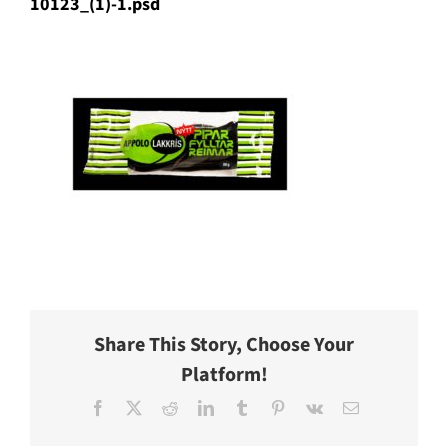
10123_(1)-1.psd
Share This Story, Choose Your
Platform!
Facebook
X
Reddit
LinkedIn
Tumblr
Pinterest
Vk
E-
post