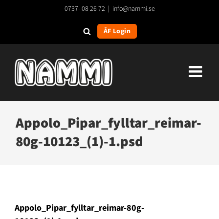
Fortsätt
0737- 08 26 72
|
info@nammi.se
till
innehållet
ÅF Login
Appolo_Pipar_fylltar_reimar-
80g-10123_(1)-1.psd
Appolo_Pipar_fylltar_reimar-80g-