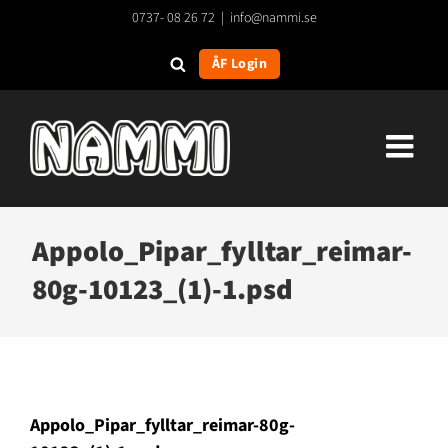
Fortsätt
0737- 08 26 72
|
info@nammi.se
till
innehållet
ÅF Login
Appolo_Pipar_fylltar_reimar-
80g-10123_(1)-1.psd
Appolo_Pipar_fylltar_reimar-80g-