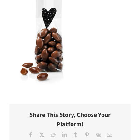
Share This Story, Choose Your
Platform!
Facebook
X
Reddit
LinkedIn
Tumblr
Pinterest
Vk
E-
post