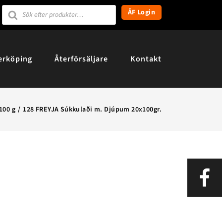
Products
ÅF Login
search
erköping
Återförsäljare
Kontakt
100 g
128 FREYJA Súkkulaði m. Djúpum 20x100gr.