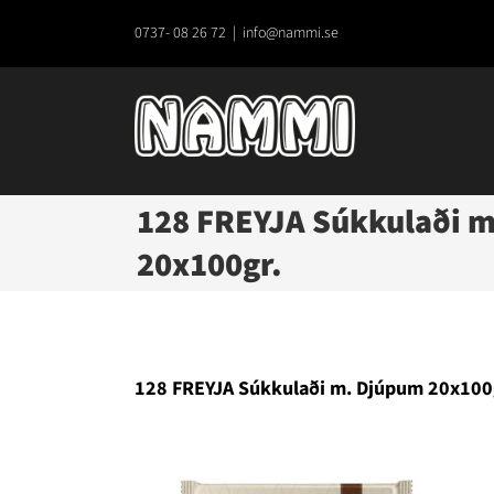
Fortsätt
till
0737- 08 26 72
|
info@nammi.se
innehållet
128 FREYJA Súkkulaði m
20x100gr.
128 FREYJA Súkkulaði m. Djúpum 20x100