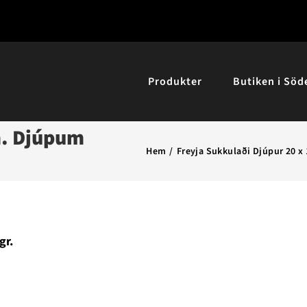
Produkter
Butiken i Söd
. Djúpum
Hem
Freyja Sukkulaði Djúpur 20 x 
gr.