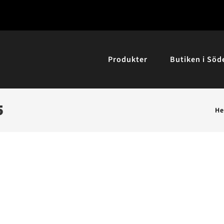
Produkter
Butiken i Söd
5
H