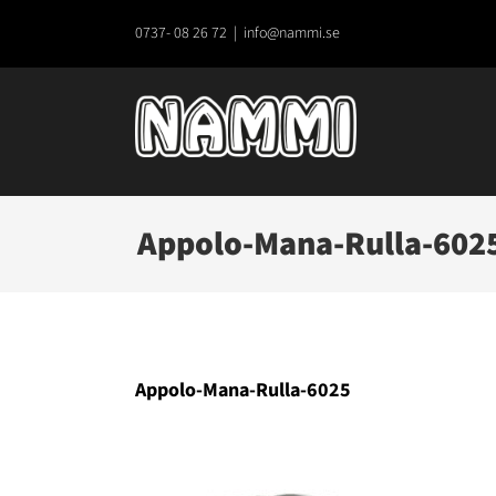
Fortsätt
till
0737- 08 26 72
|
info@nammi.se
innehållet
Appolo-Mana-Rulla-602
Appolo-Mana-Rulla-6025