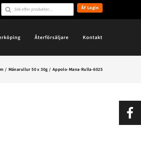
Products
ÅF Login
search
erköping
Återförsäljare
Kontakt
em
Mánarullur 50 x 30g
Appolo-Mana-Rulla-6025