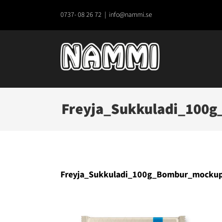
Fortsätt
till
0737- 08 26 72
|
info@nammi.se
innehållet
Freyja_Sukkuladi_100
Freyja_Sukkuladi_100g_Bombur_mocku