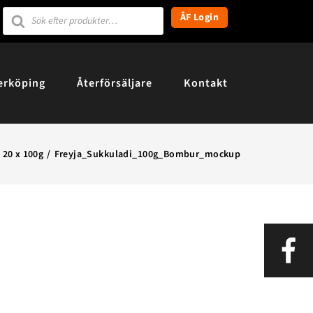
Products
ÅF Login
search
erköping
Återförsäljare
Kontakt
 20 x 100g
Freyja_Sukkuladi_100g_Bombur_mockup