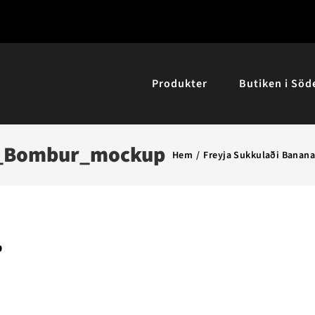
Produkter
Butiken i Söd
g_Bombur_mockup
Hem
Freyja Sukkulaði Banana
p