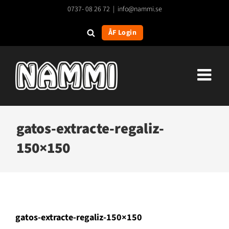
Fortsätt
0737- 08 26 72
|
info@nammi.se
till
innehållet
ÅF Login
gatos-extracte-regaliz-
150×150
gatos-extracte-regaliz-150×150