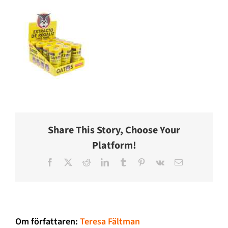
Share This Story, Choose Your
Platform!
Facebook
X
Reddit
LinkedIn
Tumblr
Pinterest
Vk
E-
post
Om författaren:
Teresa Fältman