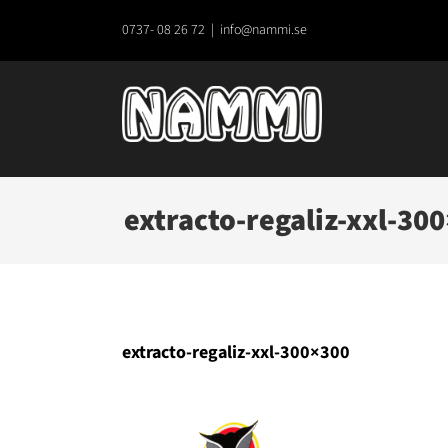
Fortsätt
till
0737- 08 26 72
|
info@nammi.se
innehållet
extracto-regaliz-xxl-30
extracto-regaliz-xxl-300×300