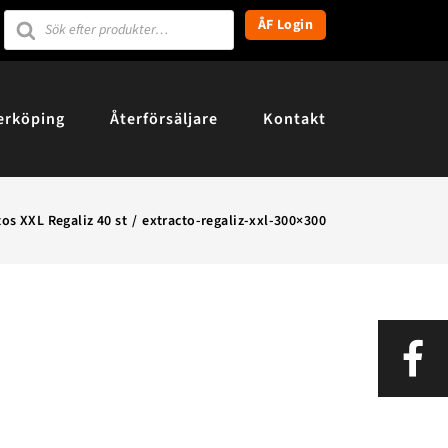
Products
ÅF Login
search
erköping
Återförsäljare
Kontakt
os XXL Regaliz 40 st
extracto-regaliz-xxl-300×300