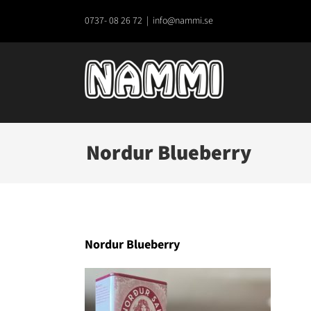
Fortsätt
till
0737- 08 26 72
|
info@nammi.se
innehållet
Nordur Blueberry
Nordur Blueberry