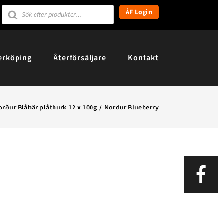
Products
ÅF Login
search
erköping
Återförsäljare
Kontakt
orður Blåbär plåtburk 12 x 100g
Nordur Blueberry