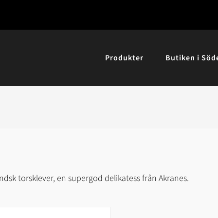
Produkter
Butiken i Söd
ändsk torsklever, en supergod delikatess från Akranes.