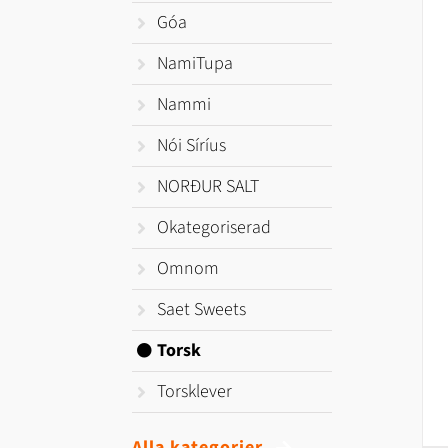
Góa
NamiTupa
Nammi
Nói Síríus
NORÐUR SALT
Okategoriserad
Omnom
Saet Sweets
Torsk
Torsklever
Alla kategorier