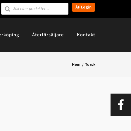
Products
ÅF Login
search
erköping
Återförsäljare
Kontakt
Hem
Torsk