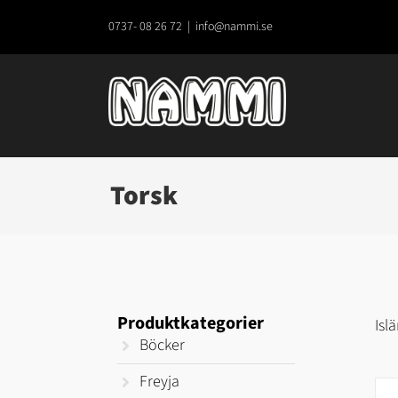
Fortsätt
till
0737- 08 26 72
|
info@nammi.se
innehållet
Torsk
Produktkategorier
Isl
Böcker
Freyja