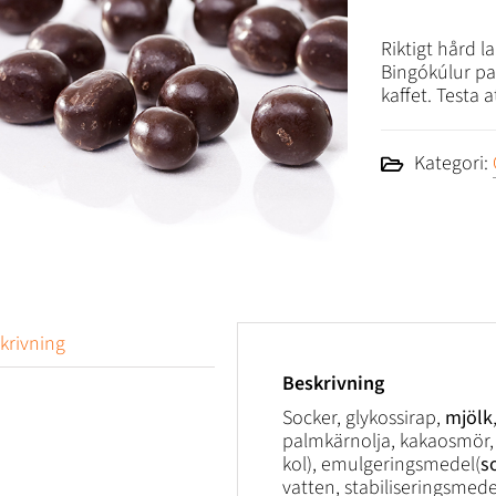
Riktigt hård l
Bingókúlur pass
kaffet. Testa a
Kategori:
krivning
Beskrivning
Socker, glykossirap,
mjölk
palmkärnolja, kakaosmör, r
kol), emulgeringsmedel(
s
vatten, stabiliseringsmed