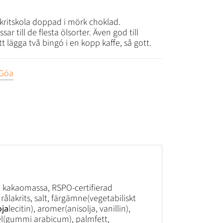
akritskola doppad i mörk choklad.
ar till de flesta ölsorter. Även god till
tt lägga två bingó i en kopp kaffe, så gott.
Góa
, kakaomassa, RSPO-certifierad
ålakrits, salt, färgämne(vegetabiliskt
oja
lecitin), aromer(anisolja, vanillin),
el(gummi arabicum), palmfett,