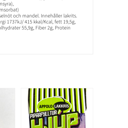
nsyra),
umsorbat)
elnöt och mandel. Innehåller lakrits.
gi 1737kJ/ 415 kkal/Kcal, fett 19,5g,
olhydrater 55,9g, Fiber 2g, Protein