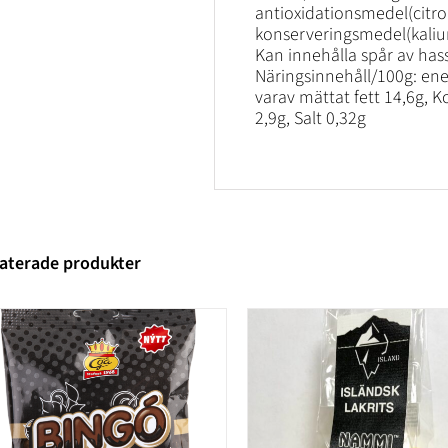
antioxidationsmedel(citro
konserveringsmedel(kali
Kan innehålla spår av hass
Näringsinnehåll/100g: ener
varav mättat fett 14,6g, K
2,9g, Salt 0,32g
aterade produkter