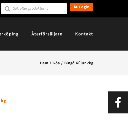
Products
ÅF Login
search
erköping
Återförsäljare
Kontakt
Hem
Góa
Bingó Kúlur 2kg
2kg