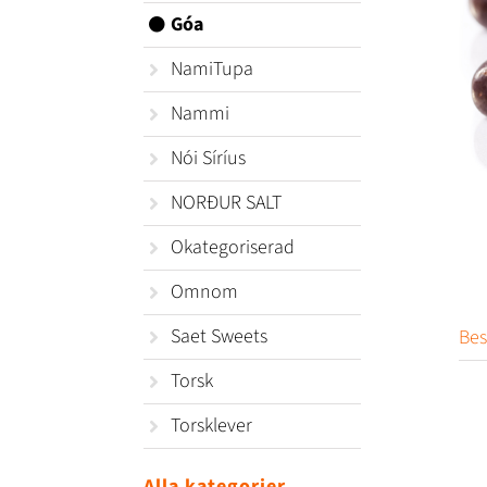
Góa
NamiTupa
Nammi
Nói Síríus
NORÐUR SALT
Okategoriserad
Omnom
Saet Sweets
Bes
Torsk
Torsklever
Alla kategorier