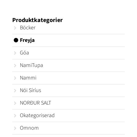
Produktkategorier
Böcker
Freyja
Góa
NamiTupa
Nammi
Nói Síríus
NORÐUR SALT
Okategoriserad
Omnom