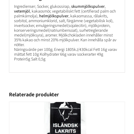
Ingredienser; Socker, glukossirap,
skummjölkspulver
,
vetemjöl
, kakaosmör, vegetabiliskt fett (certifierad palm och
palmkärnolja),
helmjölkspulver
, kakaomassa, rålakrits,
sorbitol, ammoniumklorid, salt, färgämne (vegetabilisk kol),
invertsocker, emulgeringsmedel(sojalecitin), mjölkprotein,
konserveringsmedel(natriumbensoat), surhetreglerande
medel(mjölksyra), aromer. Mjölkchokladen innehåller minst
35% kakao och minst 20% mjölkpulver. Kan innehålla spår av
nötter.
Näringsvärde per 100g; Energi 1805kJ/430kcal Fett 16g varav
mättat fett 10g Kolhydrater 66g varav sockerarter 49g
Protein5g Salt 0,5g
Relaterade produkter