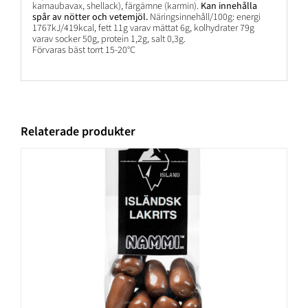
karnaubavax, shellack), färgämne (karmin).
Kan innehålla
spår av nötter och vetemjöl.
Näringsinnehåll/100g: energi
1767kJ/419kcal, fett 11g varav mättat 6g, kolhydrater 79g
varav socker 50g, protein 1,2g, salt 0,3g.
Förvaras bäst torrt 15-20°C
Relaterade produkter