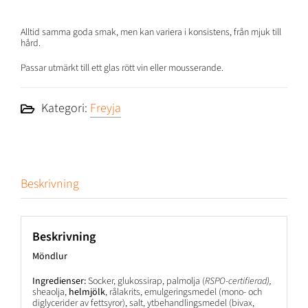
Alltid samma goda smak, men kan variera i konsistens, från mjuk till
hård.
Passar utmärkt till ett glas rött vin eller mousserande.
Kategori:
Freyja
Beskrivning
Beskrivning
Möndlur
Ingredienser:
Socker, glukossirap, palmolja (
RSPO-certifierad),
sheaolja,
helmjölk
, rålakrits, emulgeringsmedel (mono- och
diglycerider av fettsyror), salt, ytbehandlingsmedel (bivax,