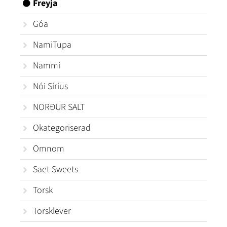
Freyja
Góa
NamiTupa
Nammi
Nói Síríus
NORÐUR SALT
Okategoriserad
Omnom
Saet Sweets
Torsk
Torsklever