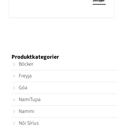
Detaljer
Produktkategorier
Böcker
Freyja
Góa
NamiTupa
Nammi
Nói Síríus