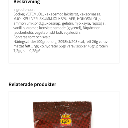
Beskrivning
Ingredienser;
Socker, VETEMJÖL, kakaosmör, lakritsrot, kakaomassa,
MJÖLKPULVER, SKUMMJÖLKSPULVER, KOKOSMJÖL,salt,
ammoniumklorid,glukossirap, gelatin, mjölksyra, rapsolja,
vanillin, aromer, konsistensmedel(glycerol), färgämnen
(sockerkulör, vegetabiliskt kol), sojalecitin.
Förvaras torrt och svalt.
Näringsvärde/100gr; energi 2098kJ/503kcal, fett 26g varav
mättat fett 17gr, kolhydrater 55gr varav socker 46gr, protein
7,2gr, salt 0,28g6
Relaterade produkter