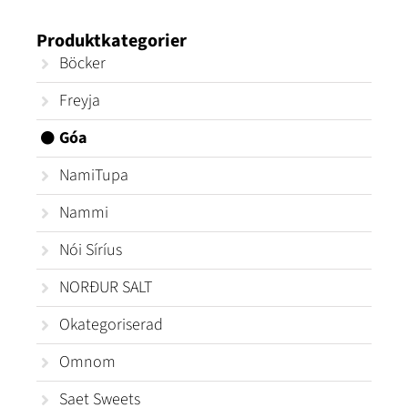
Produktkategorier
Böcker
Freyja
Góa
NamiTupa
Nammi
Nói Síríus
NORÐUR SALT
Okategoriserad
Omnom
Saet Sweets