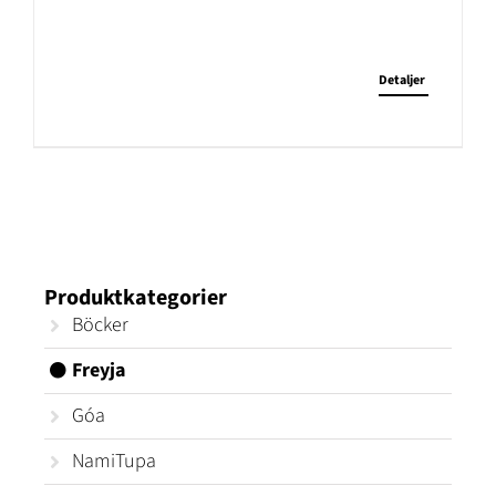
Detaljer
Produktkategorier
Böcker
Freyja
Góa
NamiTupa