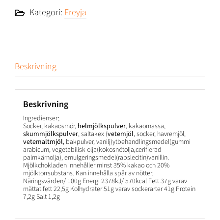
Kategori:
Freyja
Beskrivning
Beskrivning
Ingredienser;
Socker, kakaosmör,
helmjölkspulver
, kakaomassa,
skummjölkspulver
, saltakex (
vetemjöl
, socker, havremjöl,
vetemaltmjöl
, bakpulver, vanilj)ytbehandlingsmedel(gummi
arabicum, vegetabilisk olja(kokosnötolja,cerifierad
palmkärnolja), emulgeringsmedel(rapslecitin)vanillin.
Mjölkchokladen innehåller minst 35% kakao och 20%
mjölktorrsubstans. Kan innehålla spår av nötter.
Näringsvärden/ 100g Energi 2378kJ/ 570kcal Fett 37g varav
mättat fett 22,5g Kolhydrater 51g varav sockerarter 41g Protein
7,2g Salt 1,2g