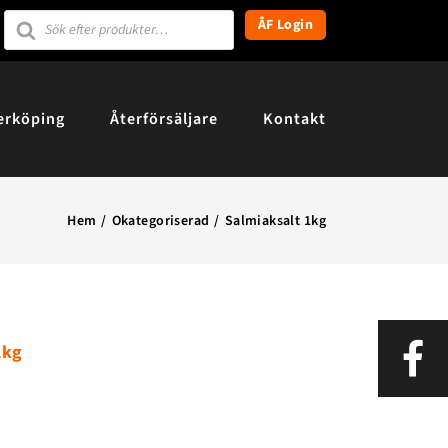
Products
ÅF Login
search
erköping
Återförsäljare
Kontakt
Hem
Okategoriserad
Salmiaksalt 1kg
1kg