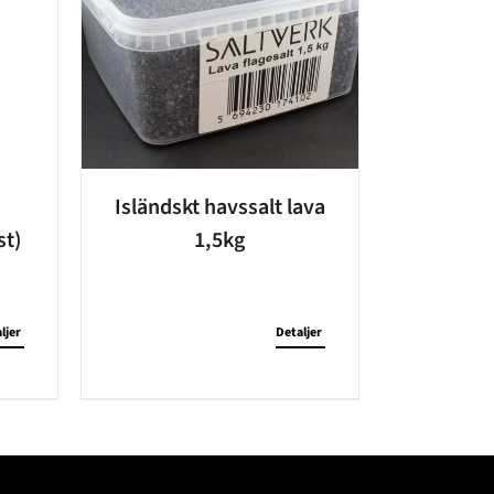
Isländskt havssalt lava
t)
1,5kg
ljer
Detaljer