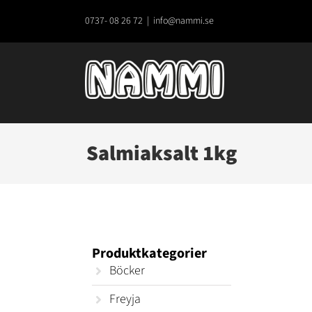
Fortsätt
till
0737- 08 26 72
|
info@nammi.se
innehållet
Salmiaksalt 1kg
Produktkategorier
Böcker
Freyja