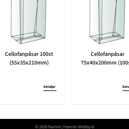
Cellofanpåsar 100st
Cellofanpåsar
(55x35x210mm)
75x40x200mm (100s
Detaljer
Deta
©
2026 Nammi |
Hamrén Webbyrå