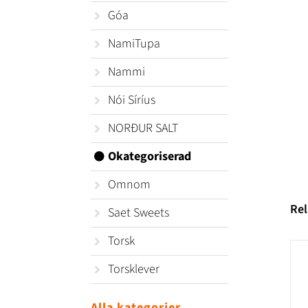
Góa
NamiTupa
Nammi
Nói Síríus
NORÐUR SALT
Okategoriserad
Omnom
Rel
Saet Sweets
Torsk
Torsklever
Alla kategorier