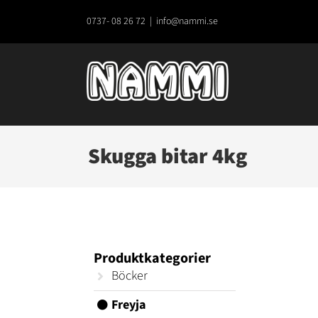
Fortsätt
till
0737- 08 26 72
|
info@nammi.se
innehållet
Skugga bitar 4kg
Produktkategorier
Böcker
Freyja