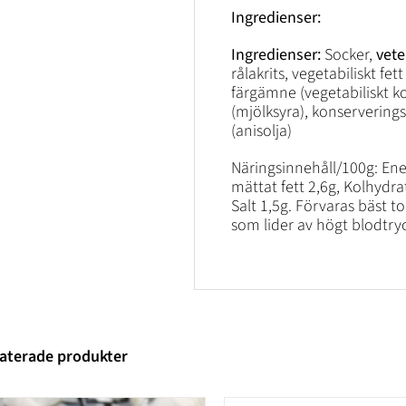
Ingredienser:
Ingredienser:
Socker,
vete
rålakrits, vegetabiliskt fe
färgämne (vegetabiliskt k
(mjölksyra), konserverin
(anisolja)
Näringsinnehåll/100g: Ene
mättat fett 2,6g, Kolhydra
Salt 1,5g. Förvaras bäst to
som lider av högt blodtryc
aterade produkter