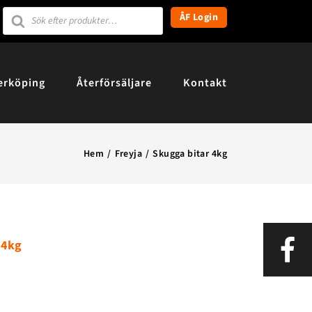
Products
ÅF Login
search
erköping
Återförsäljare
Kontakt
Hem
Freyja
Skugga bitar 4kg
 4kg