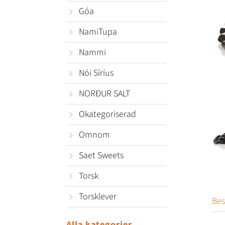
Góa
NamiTupa
Nammi
Nói Síríus
NORÐUR SALT
Okategoriserad
Omnom
Saet Sweets
Torsk
Torsklever
Bes
Alla kategorier