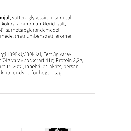
mjöl
, vatten, glykossirap, sorbitol,
tt (kokos) ammoniumklorid, salt,
ol), surhetsreglerandemedel
gsmedel (natriumbensoat), aromer
rgi 1398kJ/330kKal, Fett 3g varav
t 74g varav sockerart 41g, Protein 3,2g,
rrt 15-20°C, Innehåller lakrits, person
k bör undvika för högt intag.