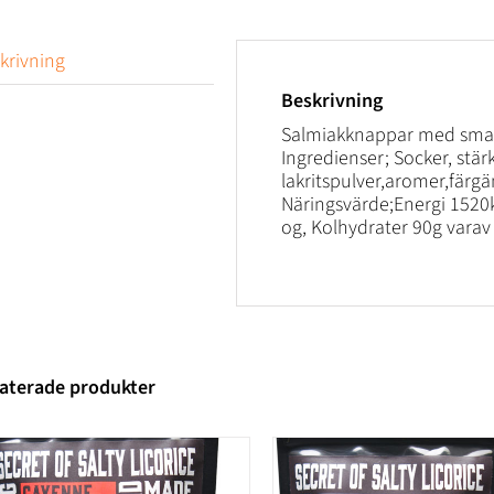
krivning
Beskrivning
Salmiakknappar med smak 
Ingredienser; Socker, stä
lakritspulver,aromer,fär
Näringsvärde;Energi 1520k
og, Kolhydrater 90g varav 
aterade produkter