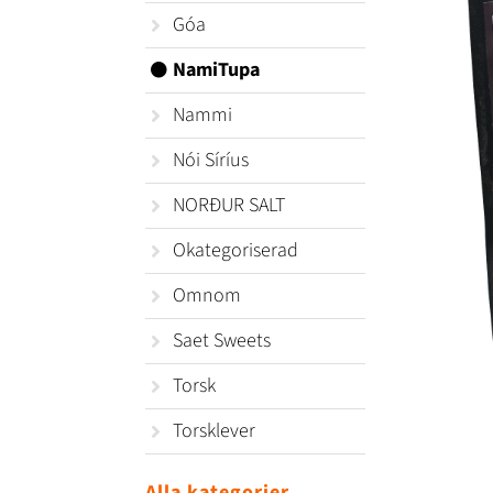
Góa
NamiTupa
Nammi
Nói Síríus
NORÐUR SALT
Okategoriserad
Omnom
Saet Sweets
Torsk
Torsklever
Alla kategorier