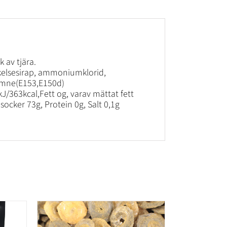
av tjära.
rkelsesirap, ammoniumklorid,
gämne(E153,E150d)
J/363kcal,Fett og, varav mättat fett
socker 73g, Protein 0g, Salt 0,1g