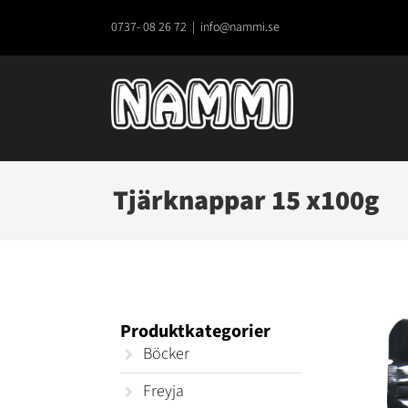
Fortsätt
till
0737- 08 26 72
|
info@nammi.se
innehållet
Tjärknappar 15 x100g
Produktkategorier
Böcker
Freyja