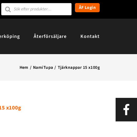
Products
ÅF Login
search
erköping
Återförsäljare
Kontakt
Hem
NamiTupa
Tjärknappar 15 x100g
15 x100g