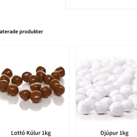
aterade produkter
Lottó Kúlur 1kg
Djúpur 1kg