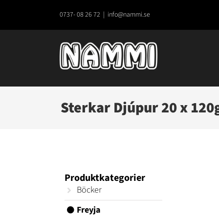
Fortsätt
till
0737- 08 26 72
|
info@nammi.se
innehållet
Sterkar Djúpur 20 x 120
Produktkategorier
Böcker
Freyja