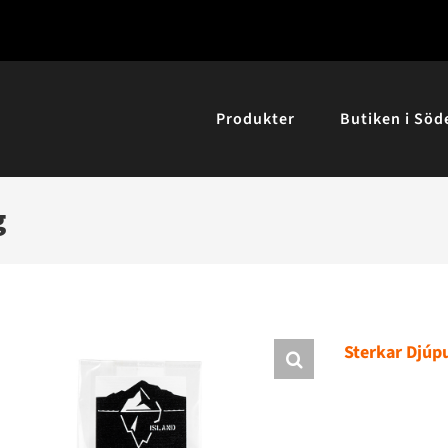
Produkter
Butiken i Söd
g
Sterkar Djúp