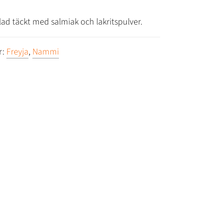
lad täckt med salmiak och lakritspulver.
r:
Freyja
,
Nammi