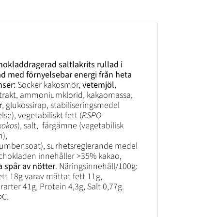
laddragerad saltlakrits rullad i
kad med förnyelsebar energi från heta
nser:
Socker kakosmör,
vetemjöl
,
extrakt, ammoniumklorid, kakaomassa,
r
, glukossirap, stabiliseringsmedel
se), vegetabiliskt fett (
RSPO-
 kokos
), salt, färgämne (vegetabilisk
n),
iumbensoat), surhetsreglerande medel
kchokladen innehåller >35% kakao,
 spår av nötter
. Näringsinnehåll/100g:
tt 18g varav mättat fett 11g,
arter 41g, Protein 4,3g, Salt 0,77g.
∞C.