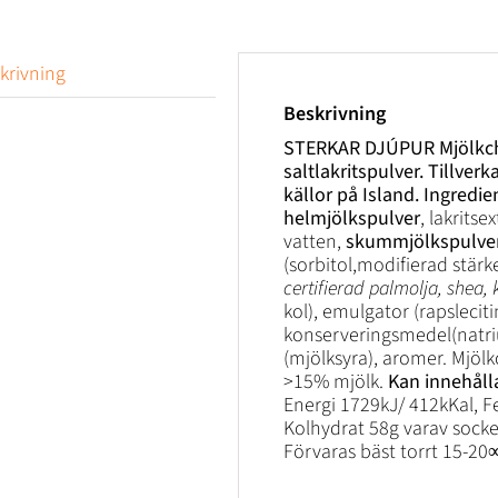
krivning
Beskrivning
STERKAR DJÚPUR Mjölkchok
saltlakritspulver. Tillver
källor på Island.
Ingredie
helmjölkspulver
, lakrits
vatten,
skummjölkspulve
(sorbitol,modifierad stärkel
certifierad palmolja, shea,
kol), emulgator (rapsleciti
konserveringsmedel(natr
(mjölksyra), aromer. Mjöl
>15% mjölk.
Kan innehålla
Energi 1729kJ/ 412kKal, Fe
Kolhydrat 58g varav socker
Förvaras bäst torrt 15-20