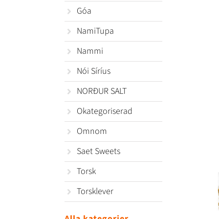
Góa
NamiTupa
Nammi
Nói Síríus
NORÐUR SALT
Okategoriserad
Omnom
Saet Sweets
Torsk
Torsklever
Alla kategorier