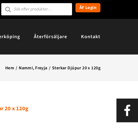
Products
ÅF Login
search
erköping
Återförsäljare
Kontakt
Hem
Nammi
Freyja
Sterkar Djúpur 20 x 120g
ur 20 x 120g